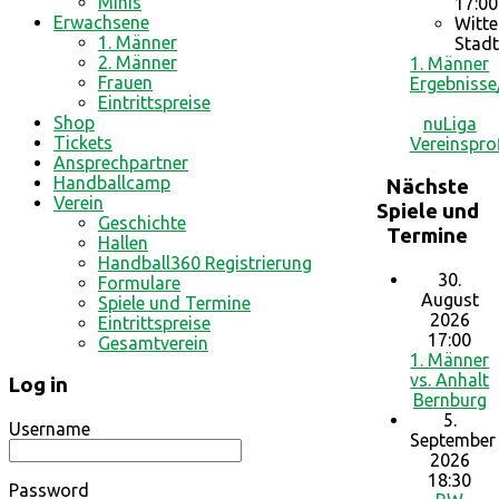
Minis
17:00
Erwachsene
Witte
1. Männer
Stadt
2. Männer
1. Männer
Frauen
Ergebnisse
Eintrittspreise
Shop
nuLiga
Tickets
Vereinsprof
Ansprechpartner
Handballcamp
Nächste
Verein
Spiele und
Geschichte
Termine
Hallen
Handball360 Registrierung
30.
Formulare
August
Spiele und Termine
2026
Eintrittspreise
17:00
Gesamtverein
1. Männer
vs. Anhalt
Log in
Bernburg
5.
Username
September
2026
18:30
Password