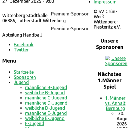
27. Dezember 2025 - 9:00
Impressum
© SV Grün-
Premium-Sponsor
Wittenberg Stadthalle
Weiß
06886, Lutherstadt Wittenberg
Wittenberg-
Piesteritz e.V.
Premium-Sponsor
Abteilung Handball
Unsere
Facebook
Sponsoren
Twitter
Menu
Startseite
Nächstes
Sponsoren
1.Männer
Jugend
Spiel
männliche B-Jugend
weibliche B-Jugend
männliche C-Jugend
1. Männer
männliche D-Jugend
vs. Anhalt
weibliche D-Jugend
Bernburg
männliche E-Jugend
30.
weibliche E-Jugend
Augu
F-Jugend
2026