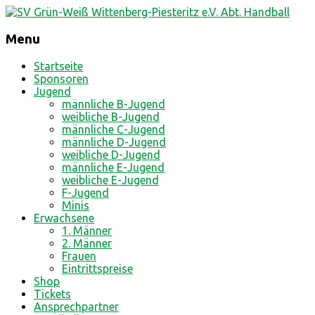
Menu
Skip
Startseite
to
Sponsoren
content
Jugend
männliche B-Jugend
weibliche B-Jugend
männliche C-Jugend
männliche D-Jugend
weibliche D-Jugend
männliche E-Jugend
weibliche E-Jugend
F-Jugend
Minis
Erwachsene
1. Männer
2. Männer
Frauen
Eintrittspreise
Shop
Tickets
Ansprechpartner