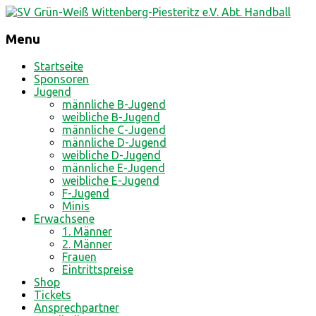
Menu
Skip
Startseite
to
Sponsoren
content
Jugend
männliche B-Jugend
weibliche B-Jugend
männliche C-Jugend
männliche D-Jugend
weibliche D-Jugend
männliche E-Jugend
weibliche E-Jugend
F-Jugend
Minis
Erwachsene
1. Männer
2. Männer
Frauen
Eintrittspreise
Shop
Tickets
Ansprechpartner